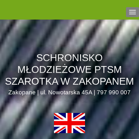
Na
SCHRONISKO
MŁODZIEŻOWE PTSM
SZAROTKA W ZAKOPANEM
Zakopane | ul. Nowotarska 45A | 797 990 007