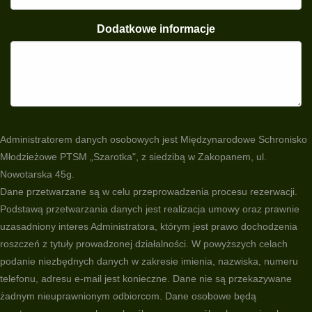
Dodatkowe informacje
Administratorem danych osobowych jest Międzynarodowe Schronisko
Młodzieżowe PTSM „Szarotka", z siedzibą w Zakopanem, ul.
Nowotarska 45g.
Dane przetwarzane są w celu przeprowadzenia procesu rezerwacji.
Podstawą przetwarzania danych jest realizacja umowy oraz prawnie
uzasadniony interes Administratora, którym jest prawo dochodzenia
roszczeń z tytuły prowadzonej działalności. W powyższych celach
podanie niezbędnych danych w zakresie imienia, nazwiska, numeru
telefonu, adresu e-mail jest konieczne. Dane nie są przekazywane
żadnym nieuprawnionym odbiorcom. Dane osobowe będą